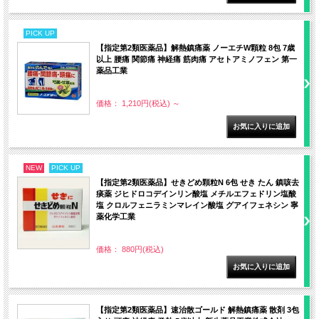
PICK UP
【指定第2類医薬品】解熱鎮痛薬 ノーエチW顆粒 8包 7歳
以上 腰痛 関節痛 神経痛 筋肉痛 アセトアミノフェン 第一
薬品工業
価格： 1,210円(税込)
～
NEW
PICK UP
【指定第2類医薬品】せきどめ顆粒N 6包 せき たん 鎮咳去
痰薬 ジヒドロコデインリン酸塩 メチルエフェドリン塩酸
塩 クロルフェニラミンマレイン酸塩 グアイフェネシン 寧
薬化学工業
価格： 880円(税込)
【指定第2類医薬品】速治散ゴールド 解熱鎮痛薬 散剤 3包