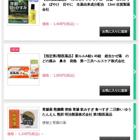
み ぼやけ 目やに 生薬由来成分配合 13ml 佐賀製薬
会社
価格： 1,408円(税込)
～
NEW
【指定第2類医薬品】新ルルA錠s 45錠 総合かぜ薬 の
どの痛み 鼻水 発熱 第一三共ヘルスケア株式会社
価格： 1,650円(税込)
胃腸薬 熊膽圓 便秘 胃腸 飲みすぎ 食べすぎ 二日酔い ゆう
たんえん 熊胆 明治製薬株式会社 第3類医薬品
便秘と胃腸の薬
価格： 1,100円(税込)
～