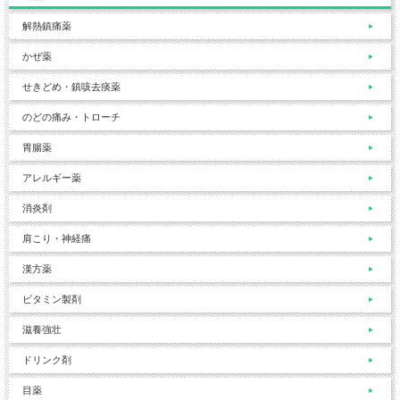
解熱鎮痛薬
かぜ薬
せきどめ・鎮咳去痰薬
のどの痛み・トローチ
胃腸薬
アレルギー薬
消炎剤
肩こり・神経痛
漢方薬
ビタミン製剤
滋養強壮
ドリンク剤
目薬