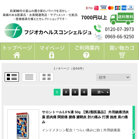
1 / 4ページ
（全64件）
1
2
3
4
次へ
サロントール1.0％液 50g 【第2類医薬品】 外用鎮痛消炎
薬 筋肉痛 関節痛 腰痛 腱鞘炎 肘の痛み 打撲 捻挫 肩の痛
み
インドメタシン配合！つらい痛みに効く外用鎮痛薬