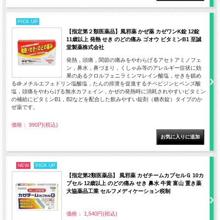
PICK UP
【指定第２類医薬品】風邪薬 かぜ薬 カゼワンK錠 12錠
11歳以上 発熱 せき のどの痛み ゴオウ ビタミンB1 至誠
堂製薬株式会社
発熱，頭痛，関節の痛みをやわらげるアセトアミノフェ
ン，鼻水，鼻づまり，くしゃみ等のアレルギー症状に効
果のあるクロルフェニラミンマレイン酸塩，せきを鎮め
るdl-メチルエフェドリン塩酸塩，たんの排泄を促進するチペピジンヒベンズ酸
塩，頭痛をやわらげる無水カフェイン，かぜの発熱時に消耗されやすいビタミン
の補給にビタミンB1，B2などを配合した飲みやすい錠剤（糖衣錠）タイプのか
ぜ薬です。
価格： 990円(税込)
NEW
PICK UP
【指定第2類医薬品】 風邪薬 カゼチームカプセルＧ 10カ
プセル 12歳以上 のどの痛み せき 鼻水 牛黄 富山 置き薬
大協薬品工業 セルフメディケーション税制
価格： 1,540円(税込)