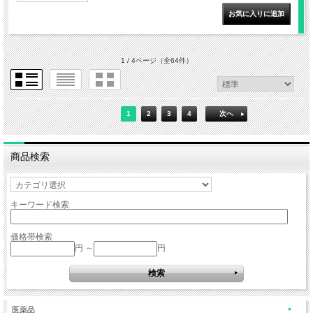
1 / 4ページ
（全64件）
1
2
3
4
次へ
商品検索
キーワード検索
価格帯検索
円 ～
円
医薬品