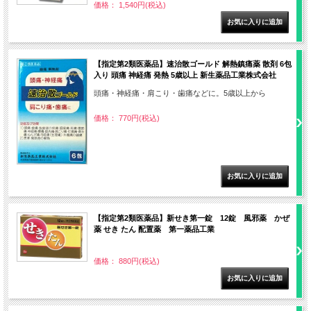
価格： 1,540円(税込)
【指定第2類医薬品】速治散ゴールド 解熱鎮痛薬 散剤 6包
入り 頭痛 神経痛 発熱 5歳以上 新生薬品工業株式会社
頭痛・神経痛・肩こり・歯痛などに。5歳以上から
価格： 770円(税込)
【指定第2類医薬品】新せき第一錠 12錠 風邪薬 かぜ
薬 せき たん 配置薬 第一薬品工業
価格： 880円(税込)