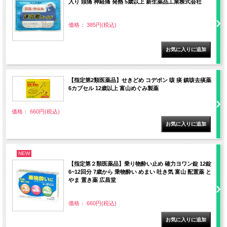
入り 頭痛 神経痛 発熱 5歳以上 新生薬品工業株式会社
価格： 385円(税込)
【指定第2類医薬品】せきどめ コデポン 咳 痰 鎮咳去痰薬
6カプセル 12歳以上 富山めぐみ製薬
価格： 660円(税込)
NEW
【指定第２類医薬品】乗り物酔い止め 確力ヨワン錠 12錠
6~12回分 7歳から 乗物酔い めまい 吐き気 富山 配置薬 と
やま 置き薬 広昌堂
価格： 660円(税込)