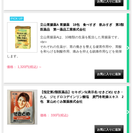
PICK UP
立山胃腸薬A 胃腸薬 18包 食べすぎ 飲みすぎ 第3類
医薬品 第一薬品工業株式会社
立山胃腸薬Aは、10種類の生薬を配合した胃腸薬です。
<br>
それぞれの生薬が、胃の働きを整える健胃作用や、胃酸
を和らげる制酸作用、痛みを抑える鎮痛作用などを発揮
します。
価格： 1,320円(税込)
～
【指定第2類医薬品】セキポンS(表示名:せきどめ) せき・
たん ジヒドロコデインリン酸塩 麦門冬乾燥エキス 2
包 富山めぐみ製薬株式会社
価格： 330円(税込)