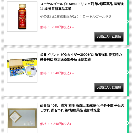
ローヤルゴールドS 50ml ドリンク剤 第2類医薬品 滋養強
壮 虚弱 常盤薬品工業
その疲れに厳選生薬が効く！ローヤルゴールドS
価格： 5,500円(税込)
～
栄養ドリンク ビタカイザー3000ゼロ 滋養強壮 疲労時の
栄養補助 指定医薬部外品 金陽製薬
価格： 1,540円(税込)
～
延命仙 40包 漢方 和漢 高血圧 動脈硬化 半身不随 手足の
しびれ 舌もつれ 第2類医薬品 渡部晴光堂
価格： 4,840円(税込)