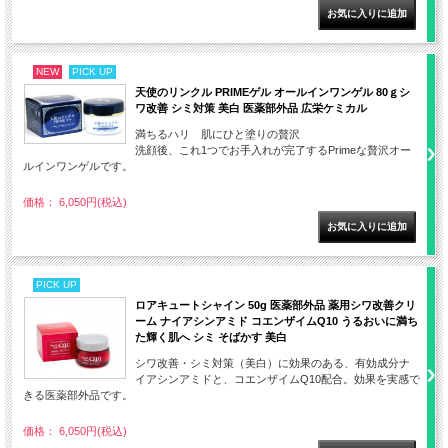
NEW
PICK UP
天使のリンクル PRIMEゲル オールインワンゲル 80ｇシ
ワ改善 シミ対策 美白 医薬部外品 広栄ケミカル
満ちるハリ 肌にひと塗りの贅沢
洗顔後、これ1つでお手入れが完了するPrimeな贅沢オー
ルインワンゲルです。
価格： 6,050円(税込)
PICK UP
ロアキュートシャイン 50g 医薬部外品 薬用シワ改善クリ
ーム ナイアシンアミド コエンザイムQ10 うるおいに満ち
た輝く肌へ シミ そばかす 美白
シワ改善・シミ対策（美白）に効果のある、有効成分ナ
イアシンアミドと、コエンザイムQ10配合。効果を実感で
きる医薬部外品です。
価格： 6,050円(税込)