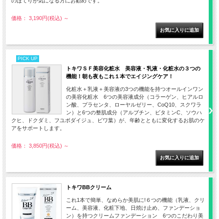
のほてりが気になる方にお勧めです。
価格： 3,190円(税込)
～
PICK UP
トキワＳＦ美容化粧水 美容液・乳液・化粧水の３つの
機能！朝も夜もこれ１本でエイジングケア！
化粧水＋乳液＋美容液の3つの機能を持つオールインワン
の美容化粧水 6つの美容液成分（コラーゲン、ヒアルロ
ン酸、プラセンタ、ローヤルゼリー、CoQ10、スクワラ
ン）と6つの整肌成分（アルブチン、ビタミンC、ソウハ
クヒ、ドクダミ、フユボダイジュ、ビワ葉）が、年齢とともに変化するお肌のケ
アをサポートします。
価格： 3,850円(税込)
～
トキワBBクリーム
これ1本で簡単、なめらか美肌に!６つの機能（乳液、クリ
ーム、美容液、化粧下地、日焼け止め、ファンデーショ
ン）を持つクリームファンデーション 6つのこだわり美