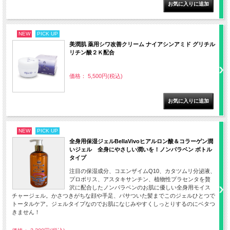
NEW
PICK UP
美潤肌 薬用シワ改善クリーム ナイアシンアミド グリチル
リチン酸２Ｋ配合
価格： 5,500円(税込)
NEW
PICK UP
全身用保湿ジェルBellaVivoヒアルロン酸＆コラーゲン潤
いジェル 全身にやさしい潤いを！ノンパラベン ボトル
タイプ
注目の保湿成分、コエンザイムQ10、カタツムリ分泌液、
プロポリス、アスタキサンチン、植物性プラセンタを贅
沢に配合したノンパラベンのお肌に優しい全身用モイス
チャージェル。かさつきがちな顔や手足、パサついた髪までこのジェルひとつで
トータルケア。ジェルタイプなのでお肌になじみやすくしっとりするのにベタつ
きません！