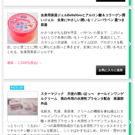
全身用保湿ジェルBellaVivoヒアルロン酸＆コラーゲン潤
いジェル 全身にやさしい潤いを！ノンパラベン 蓋つき
容器
かさつきがちな顔や手足、パサついた髪まで、このジェ
ルひとつで全身の潤いをトータルケア。新成分として、
カタツムリ分泌液、コエンザイムQ10、プロポリスを配
合。ひと塗ごとに潤いに満ちたお肌へと導きます。全身にやさしく潤いを与えて
くれる、全身用美容ジェルです。
価格： 2,200円(税込)
～
PICK UP
スターマジック 天使の潤いほっぺ オールインワンゲ
ルクリーム 美白作用の水溶性プラセンタ配合 医薬部
外品
化粧水、乳液、美容液、クリームの機能を兼ね備えたオ
ールインワンゲルクリームです。 トリプルヒアルロン
酸＋水溶性プラセンタ＋水溶性コラーゲンでぷるんとし
っとりハリ・うるおい 二つの薬用有効成分である水溶性プラセンタエキスとグ
リチルリチン酸ジカリウムを配合し、シミそばかすをはじめ。日やけ・雪やけ後