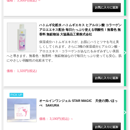
価格： 3,300円(税込)
～
ハトムギ化粧水 ハトムギエキス ヒアルロン酸 コラーゲン
アロエエキス配合 毎日たっぷり使える弱酸性！無着色 無
香料 無鉱物油 大協薬品工業株式会社
保湿成分ハトムギエキスが、お肌にハリとツヤを与え美
しくしてくれます。さらに3種の保湿成分ヒアルロン酸・
アロエエキス・コラーゲンがあなたをみずみずしい美肌
へと導きます。無着色・無香料・無鉱物油なので毎日たっぷり使っても安心。肌
にやさしい弱酸性の化粧水です。
価格： 1,320円(税込)
PICK UP
オールインワンジェル STAR MAGIC 天使の潤いほっ
ぺ SAKURA
価格： 3,190円(税込)
～