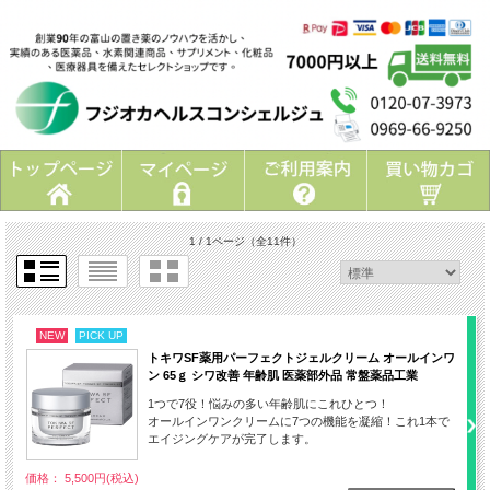
1 / 1ページ
（全11件）
NEW
PICK UP
トキワSF薬用パーフェクトジェルクリーム オールインワ
ン 65ｇ シワ改善 年齢肌 医薬部外品 常盤薬品工業
1つで7役！悩みの多い年齢肌にこれひとつ！
オールインワンクリームに7つの機能を凝縮！これ1本で
エイジングケアが完了します。
価格： 5,500円(税込)