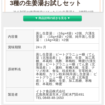
3種の生姜湯お試しセット
冷え対策や健康維持にぴったりな生姜湯を、3種類の味
でお楽しみいただけるお得なセットです。気分や体調に合
▼ 商品説明の続きを見る ▼
わせてお選びいただけます。
蒸し生姜湯：（16g×4袋）×2個、六漢生
内容量
姜湯：（16g×4袋）×2個、純辛蒸し生姜
蒸し生姜・和漢ブレンド・純辛、それぞれに異なる
湯：（14g×4袋）×2個
味わいと温まり方があります。 体調や気分に合わせ
賞味期限
24ヶ月
て、毎日楽しめるバリエーションです。ぜひ3種を飲
蒸し生姜湯：ビートグラニュー糖（てん
み比べてみてください。

菜（北海道産））、澱粉、生姜、加工黒
糖、本葛粉、黒酢、寒梅粉、蜂蜜/六漢生
姜湯：ビートグラニュー糖（てん菜（北
海道産））、澱粉、有機大根、生姜、ナ
原材料名
ツメ粉末、食塩、桂皮粉末、甘草粉末、
本葛粉、カリン粉末/純辛蒸し生姜湯： ビ
ートグラニュー糖（てん菜（北海道
産））、澱粉、生姜、加工黒糖、寒梅
粉、本葛粉、蜂蜜
蒸し生姜湯
イトク食品株式会社
製造者
広島県尾道市木ノ庄町木門田491
TEL 0848-48-1650