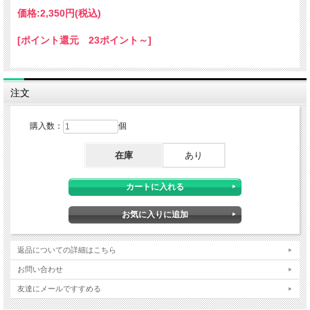
価格:
2,350円
(税込)
[ポイント還元 23ポイント～]
注文
購入数：
個
在庫
あり
蒸し生姜を使用し、
深いコクと温かさ
が特徴の生姜
湯です。
六漢生姜湯
返品についての詳細はこちら
お問い合わせ
友達にメールですすめる