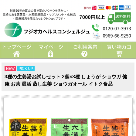
NEW
PICK UP
3種の生姜湯お試しセット 2個×3種 しょうが ショウガ 健
康 お茶 温活 蒸し生姜 ショウガオール イトク食品