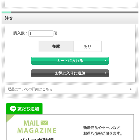
■4つのコースから各
部位のモードを選び出力を上げるだけ
■自重エクササイズと合わせて使える、ハイブリッドコースを新しく搭載
■フェイシャルケアに加えて頭皮ケアも実現
注文
■ポータブル仕様だから外出や仕事、家事をしながらの使用が可能
購入数：
個
YouTubeにてツインビート∞の詳細を公開中！
・
詳細はこちらから
在庫
あり
・
ご使用方法はこちらで解説中
トレーニングコース
返品についての詳細はこちら
ハイバーニング機能により、一時的に自動で出力が上がり効率的な刺激を筋
肉に与えます。
搭載モード