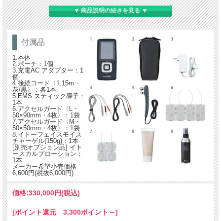
▼ 商品説明の続きを見る ▼
付属品
1.本体
2.ポーチ：1個
3.充電AC アダプター：1
個
自宅にいながらより高いレベルでのトレーニング、ビューテ
4.接続コード〈1.15m・
ィーケアを
灰/黒〉：各1本
5.EMS スティック導子：
1本
長年蓄積してきた
6.アクセルガード〈L・
EMS技術のすべて
50×90mm・4枚〉：1袋
7.アクセルガード〈M・
をこの一台に。コン
50×50mm・4枚〉：1袋
パクトボディ、簡単
8.イトーフェイスモイス
操作でプロ仕様の高
チャーゲル(150g)：1本
[別売オプション品] イト
度な機能を搭載して
ースカルプローション：
います。目的に合わ
1本
メーカー希望小売価格
せた4つのコースで
6,600円(税抜6,000円)
トレーニングからビ
ューティーケアまで
価格:
330,000円
(税込)
この一台でオールイ
ンワン。
[ポイント還元 3,300ポイント～]