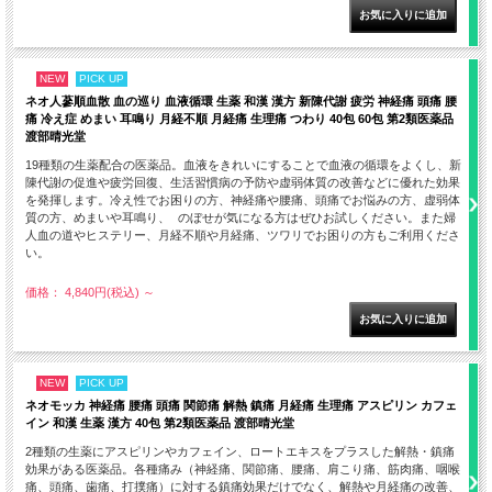
NEW
PICK UP
ネオ人蔘順血散 血の巡り 血液循環 生薬 和漢 漢方 新陳代謝 疲労 神経痛 頭痛 腰
痛 冷え症 めまい 耳鳴り 月経不順 月経痛 生理痛 つわり 40包 60包 第2類医薬品
渡部晴光堂
19種類の生薬配合の医薬品。血液をきれいにすることで血液の循環をよくし、新
陳代謝の促進や疲労回復、生活習慣病の予防や虚弱体質の改善などに優れた効果
を発揮します。冷え性でお困りの方、神経痛や腰痛、頭痛でお悩みの方、虚弱体
質の方、めまいや耳鳴り、 のぼせが気になる方はぜひお試しください。また婦
人血の道やヒステリー、月経不順や月経痛、ツワリでお困りの方もご利用くださ
い。
価格： 4,840円(税込)
～
NEW
PICK UP
ネオモッカ 神経痛 腰痛 頭痛 関節痛 解熱 鎮痛 月経痛 生理痛 アスピリン カフェ
イン 和漢 生薬 漢方 40包 第2類医薬品 渡部晴光堂
2種類の生薬にアスピリンやカフェイン、ロートエキスをプラスした解熱・鎮痛
効果がある医薬品。各種痛み（神経痛、関節痛、腰痛、肩こり痛、筋肉痛、咽喉
痛、頭痛、歯痛、打撲痛）に対する鎮痛効果だけでなく、解熱や月経痛の改善、