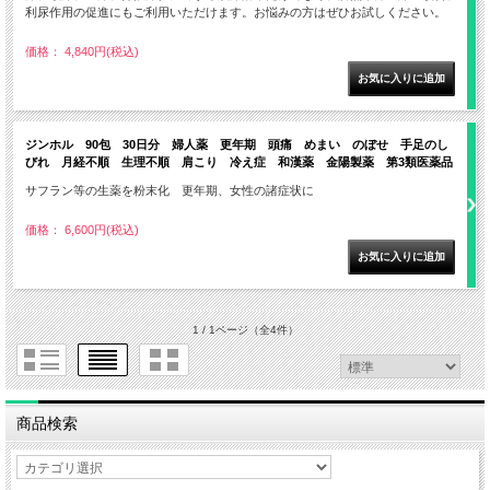
利尿作用の促進にもご利用いただけます。お悩みの方はぜひお試しください。
価格： 4,840円(税込)
ジンホル 90包 30日分 婦人薬 更年期 頭痛 めまい のぼせ 手足のし
びれ 月経不順 生理不順 肩こり 冷え症 和漢薬 金陽製薬 第3類医薬品
サフラン等の生薬を粉末化 更年期、女性の諸症状に
価格： 6,600円(税込)
1 / 1ページ
（全4件）
商品検索