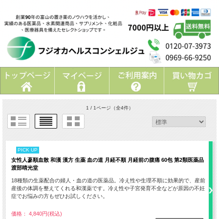
1 / 1ページ
（全4件）
PICK UP
女性人蔘順血散 和漢 漢方 生薬 血の道 月経不順 月経前の腹痛 60包 第2類医薬品
渡部晴光堂
18種類の生薬配合の婦人・血の道の医薬品。冷え性や生理不順に効果的で、産前
産後の体調を整えてくれる和漢薬です。冷え性や子宮発育不全などが原因の不妊
症でお悩みの方もぜひお試しください。
価格： 4,840円(税込)