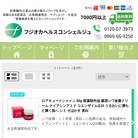
1 / 1ページ
（全2件）
PICK UP
ロアキュートシャイン 50g 医薬部外品 薬用シワ改善クリ
ーム ナイアシンアミド コエンザイムQ10 うるおいに満ち
た輝く肌へ シミ そばかす 美白
シワ改善・シミ対策（美白）に効果のある、有効成分ナ
イアシンアミドと、コエンザイムQ10配合。効果を実感で
きる医薬部外品です。