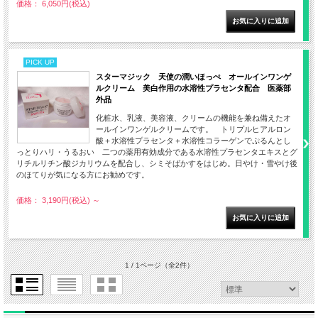
価格： 6,050円(税込)
PICK UP
スターマジック 天使の潤いほっぺ オールインワンゲ
ルクリーム 美白作用の水溶性プラセンタ配合 医薬部
外品
化粧水、乳液、美容液、クリームの機能を兼ね備えたオ
ールインワンゲルクリームです。 トリプルヒアルロン
酸＋水溶性プラセンタ＋水溶性コラーゲンでぷるんとし
っとりハリ・うるおい 二つの薬用有効成分である水溶性プラセンタエキスとグ
リチルリチン酸ジカリウムを配合し、シミそばかすをはじめ。日やけ・雪やけ後
のほてりが気になる方にお勧めです。
価格： 3,190円(税込)
～
1 / 1ページ
（全2件）