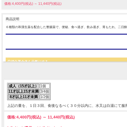
価格:4,400円(税込)
～
11,440円(税込)
商品説明
６種類の和漢生薬を配合した整腸薬で、便秘、食べ過ぎ、飲み過ぎ、胃もたれ、二日
①消化器全体を元気にする
一般の胃腸薬は消化・吸収（胃・小腸）までですが、熊膽圓は代謝・排泄（肝臓・大
成人（15才以上）
1個
②副作用がほとんどない
11才以上15才未満
3/4個
8才以上11才未満
1/2個
熊膽圓は生薬のみで副作用がほとんど無く安心してご使用いただけます。体に優しく安
上記の量を、１日３回、食後なるべく３０分以内に、水又は白湯にて服
③連用可能
価格:
4,400円
(税込)
～
11,440円
(税込)
効果が出ている場合、長期間にわたってお飲みいただけます。