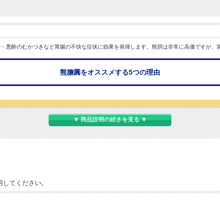
酔・悪酔のむかつきなど胃腸の不快な症状に効果を発揮します。熊胆は非常に高価ですが、
熊膽圓をオススメする5つの理由
▼ 商品説明の続きを見る ▼
腸）にも働きます。老化などで消化器の能力が低下した状態を改善する、中高年の方にぴっ
全性が高く、8才以上から服用できます。
用してください。